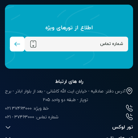
اطلاع از تور‌های ویژه
راه های ارتباط
آدرس دفتر: صادقیه - خیابان ایت الله کاشانی - بعد از بلوار‌‌ اباذر - برج
توپاز - طبقه دو واحد 205
خط ویژه: 37463000 021
شماره تماس:
021 - 37463000
تور لوکس