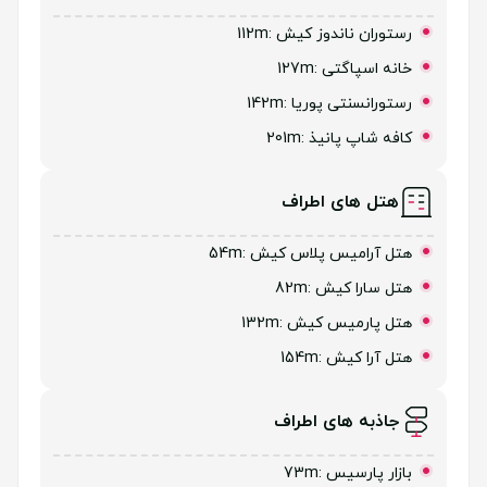
رستوران ناندوز کیش
:112m
خانه اسپاگتی
:127m
رستورانسنتی پوریا
:142m
كافه شاپ پانیذ
:201m
هتل های اطراف
هتل آرامیس پلاس کیش
:54m
هتل سارا کیش
:82m
هتل پارمیس کیش
:132m
هتل آرا کیش
:154m
جاذبه های اطراف
بازار پارسیس
:73m