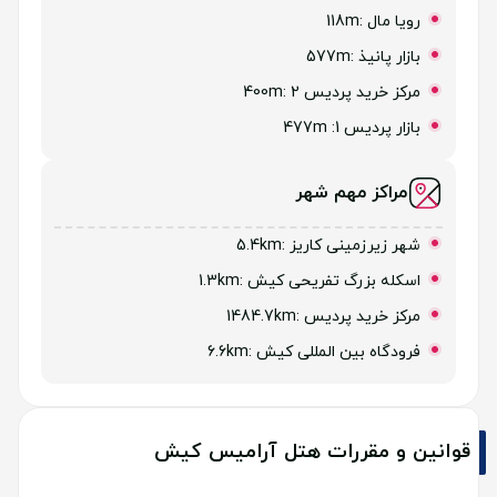
رویا مال
:118m
بازار پانیذ
:577m
مرکز خرید پردیس 2
:400m
بازار پردیس 1: 477m
مراکز مهم شهر
شهر زیرزمینی کاریز
:5.4km
اسکله بزرگ تفریحی کیش
:1.3km
مرکز خرید پردیس
:1484.7km
فرودگاه بین المللی کیش
:6.6km
قوانین و مقررات هتل آرامیس کیش