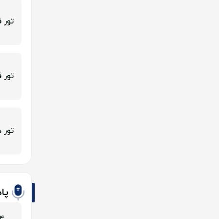
تور ف
تور ف
تور دو
پا