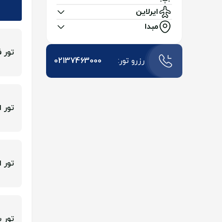
ایرلاین
مبدا
تور فرانسه 4
رزرو تور:
02137463000
تور اس
تور ای
تور یو