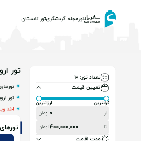
تور
مجله گردشگری
تور تابستان
تور اروپ
تعداد تور: 10
تورهای 
تعیین قیمت
تور ارو
گرانترین
ارزانترین
اخذ وی
0
از
تومان
400,000,000
تورهای 
تا
تومان
مدت اقامت