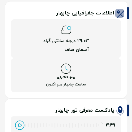
اطلاعات جغرافیایی چابهار
29.03
درجه سانتی گراد
آسمان صاف
08:49:41
ساعت چابهار هم اکنون
پادکست معرفی تور چابهار
`
3:49