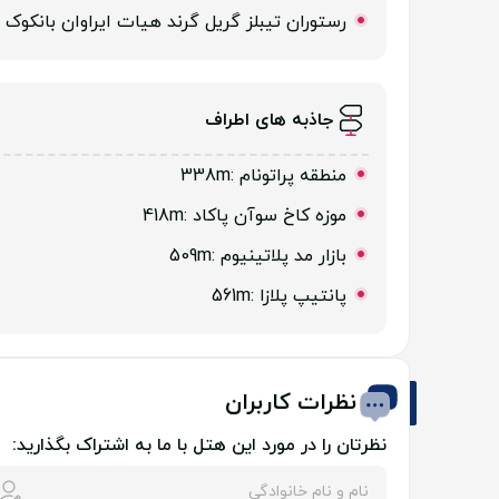
رستوران تیبلز گریل گرند هیات ایراوان بانکوک
جاذبه های اطراف
منطقه پراتونام
:338m
موزه کاخ سوآن پاکاد
:418m
بازار مد پلاتینیوم
:509m
پانتیپ پلازا
:561m
نظرات کاربران
نظرتان را در مورد این هتل با ما به اشتراک بگذارید: