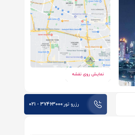
نمایش روی نقشه
رزرو تور:
021 - 37463000