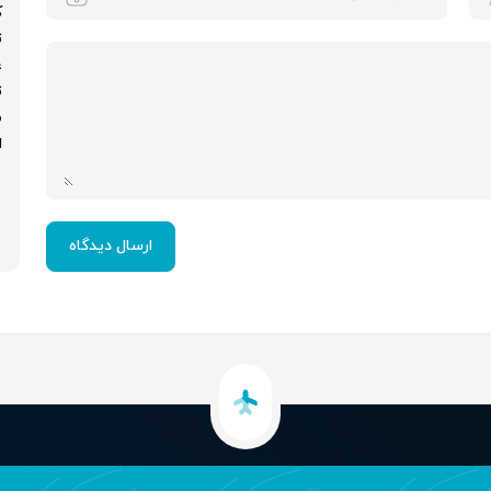
ک
ت
ع
ت
م
ا
ارسال دیدگاه