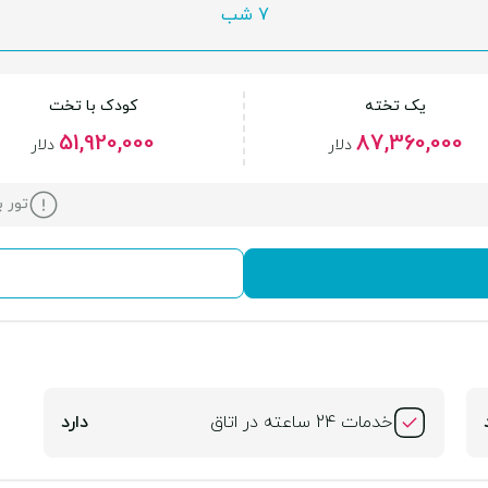
7 شب
یک تخته
کودک با تخت
51,920,000
87,360,000
دلار
دلار
تور ب
خدمات 24 ساعته در اتاق
دارد