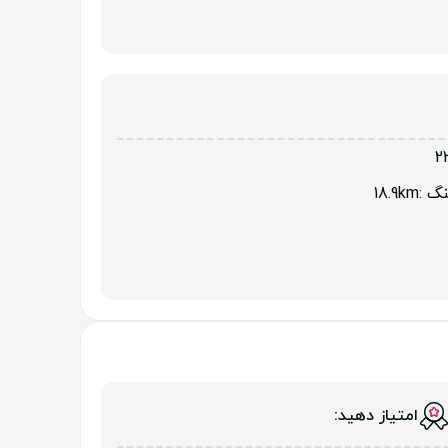
ئنگ
:18.9km
امتیاز دهید: