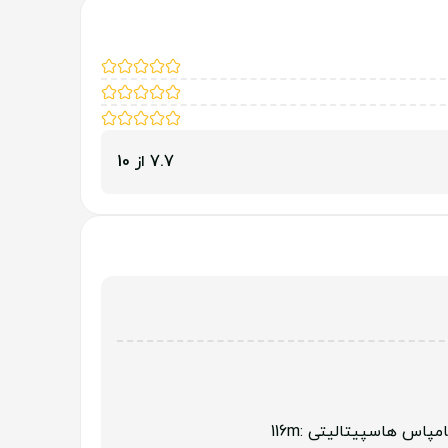
7.7 از 10
کامپاس هاسپیتالیتی
:116m