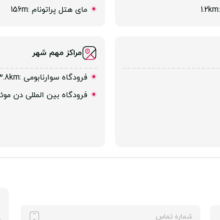
:1.2km
مای هتل پراتونام
:156m
مراکز مهم شهر
فرودگاه سوارنابومی
:23.8km
فرودگاه بین المللی دن مو