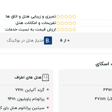
تمیزی و زیبایی هتل و اتاق ها:
تفریحات و امکانات هتل:
ارزش قیمت به نسبت خدمات:
0 از 5
امتیاز هتل در بوکینگ:
 اسکای
هتل های اطراف
گرند آلپاین
:72m
وک)
:478m
پراتونام پاویلیون
:94m
سیتین پراتانوم هتل بای 