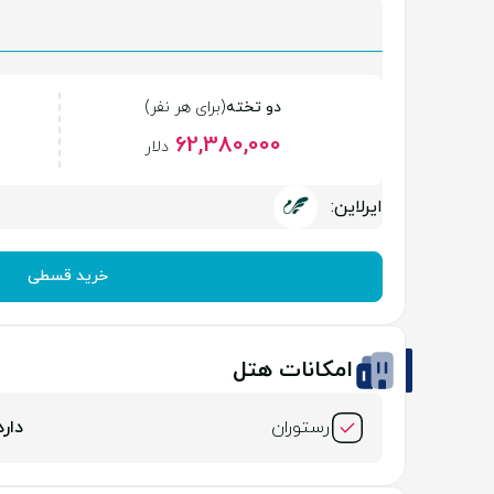
دو تخته
(برای هر نفر)
62,380,000
دلار
ایرلاین:
خرید قسطی
امکانات هتل
رستوران
دارد