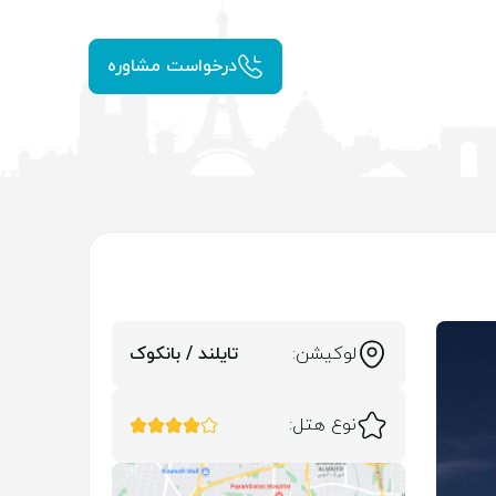
درخواست مشاوره
لوکیشن:
تایلند / بانکوک
نوع هتل: