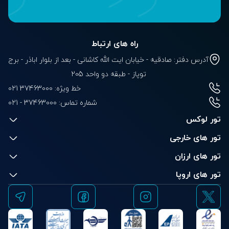
راه های ارتباط
آدرس دفتر: صادقیه - خیابان ایت الله کاشانی - بعد از بلوار‌‌ اباذر - برج
توپاز - طبقه دو واحد 205
خط ویژه: 37463000 021
شماره تماس:
021 - 37463000
تور لوکس
تور های خارجی
تور های ارزان
تور های اروپا