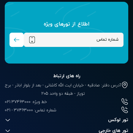
اطلاع از تور‌های ویژه
راه های ارتباط
آدرس دفتر: صادقیه - خیابان ایت الله کاشانی - بعد از بلوار‌‌ اباذر - برج
توپاز - طبقه دو واحد 205
خط ویژه: 37463000 021
شماره تماس:
021 - 37463000
تور لوکس
تور های خارجی