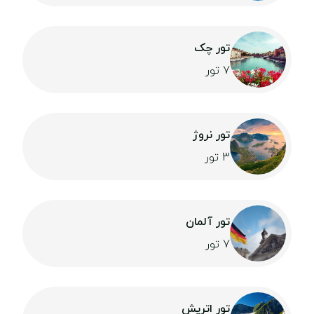
تور چک
7 تور
تور نروژ
3 تور
تور آلمان
7 تور
تور اتریش