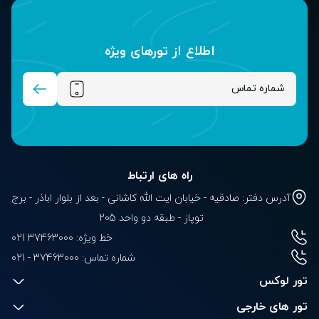
اطلاع از تور‌های ویژه
راه های ارتباط
آدرس دفتر: صادقیه - خیابان ایت الله کاشانی - بعد از بلوار‌‌ اباذر - برج
توپاز - طبقه دو واحد 205
خط ویژه: 37463000 021
شماره تماس:
021 - 37463000
تور لوکس
تور های خارجی