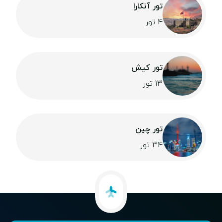
تور آنکارا
4 تور
تور کیش
13 تور
تور چین
34 تور