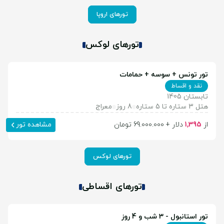
تورهای اروپا
تورهای لوکس
تور تونس + سوسه + حمامات
نقد و اقساط
تابستان 1405
هتل 3 ستاره تا 5 ستاره
8 روز
معراج
از
1,395
دلار + 69.000.000 تومان
مشاهده تور
تورهای لوکس
تورهای اقساطی
تور استانبول - 3 شب و 4 روز