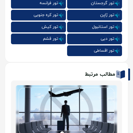
تور گرجستان
تور فرانسه
تور ژاپن
تور کره جنوبی
تور استانبول
تور کیش
تور دبی
تور قشم
تور اقساطی
مطالب مرتبط