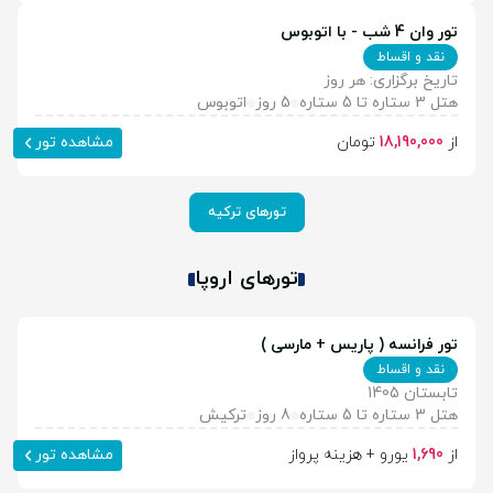
تور وان 4 شب - با اتوبوس
نقد و اقساط
تاریخ برگزاری: هر روز
هتل 3 ستاره تا 5 ستاره
5 روز
اتوبوس
از
18,190,000
تومان
مشاهده تور
تورهای ترکیه
تورهای اروپا
تور فرانسه ( پاریس + مارسی )
نقد و اقساط
تابستان 1405
هتل 3 ستاره تا 5 ستاره
8 روز
ترکیش
از
1,690
یورو + هزینه پرواز
مشاهده تور