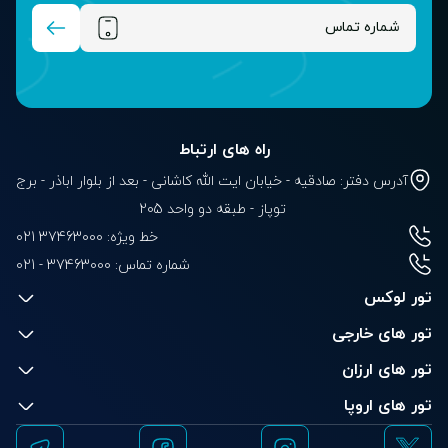
راه های ارتباط
آدرس دفتر: صادقیه - خیابان ایت الله کاشانی - بعد از بلوار‌‌ اباذر - برج
توپاز - طبقه دو واحد 205
خط ویژه: 37463000 021
شماره تماس:
021 - 37463000
تور لوکس
تور های خارجی
تور های ارزان
تور های اروپا