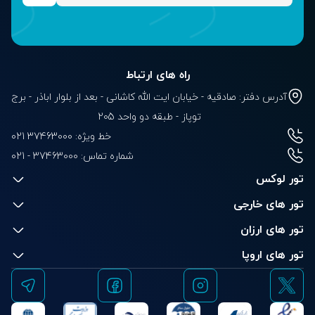
راه های ارتباط
آدرس دفتر: صادقیه - خیابان ایت الله کاشانی - بعد از بلوار‌‌ اباذر - برج
توپاز - طبقه دو واحد 205
خط ویژه: 37463000 021
شماره تماس:
021 - 37463000
تور لوکس
تور های خارجی
تور های ارزان
تور های اروپا