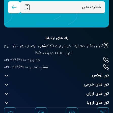
راه های ارتباط
آدرس دفتر: صادقیه - خیابان ایت الله کاشانی - بعد از بلوار‌‌ اباذر - برج
توپاز - طبقه دو واحد 205
خط ویژه: 37463000 021
شماره تماس:
021 - 37463000
تور لوکس
تور های خارجی
تور های ارزان
تور های اروپا