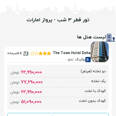
تور قطر 3 شب - پرواز امارات
لیست هتل ها
The Town Hotel Doha
صبحانه
بوکینگ: ندارد
دو تخته (هرنفر)
62,990,000
تومان
یک تخته
77,690,000
تومان
کودک با تخت
62,990,000
تومان
کودک بدون تخت
51,090,000
تومان