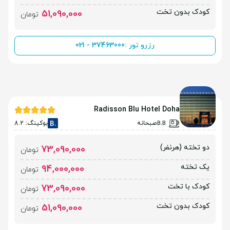
کودک بدون تخت
51,090,000
تومان
رزرو تور :
021 - 37463000
Radisson Blu Hotel Doha
صبحانه
بوکینگ: 8.2
دو تخته (هرنفر)
73,090,000
تومان
یک تخته
94,000,000
تومان
کودک با تخت
73,090,000
تومان
کودک بدون تخت
51,090,000
تومان