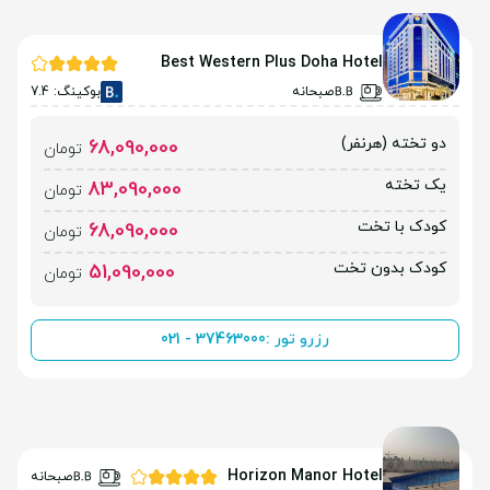
Best Western Plus Doha Hotel
صبحانه
بوکینگ: 7.4
دو تخته (هرنفر)
68,090,000
تومان
یک تخته
83,090,000
تومان
کودک با تخت
68,090,000
تومان
کودک بدون تخت
51,090,000
تومان
رزرو تور :
021 - 37463000
Horizon Manor Hotel
صبحانه