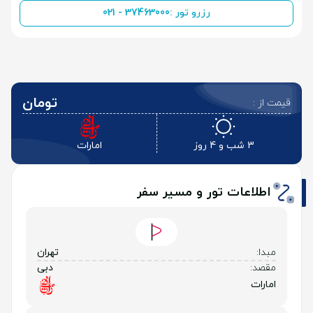
رزرو تور :
021 - 37463000
تومان
قیمت از :
3 شب و 4 روز
امارات
اطلاعات تور و مسیر سفر
مبدا:
تهران
مقصد:
دبی
امارات