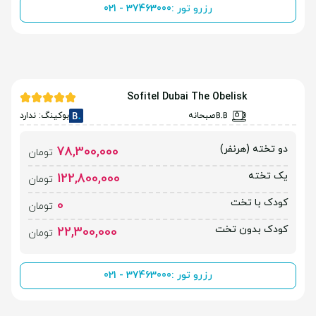
رزرو تور :
021 - 37463000
Sofitel Dubai The Obelisk
صبحانه
بوکینگ: ندارد
دو تخته (هرنفر)
78,300,000
تومان
یک تخته
122,800,000
تومان
کودک با تخت
0
تومان
کودک بدون تخت
22,300,000
تومان
رزرو تور :
021 - 37463000