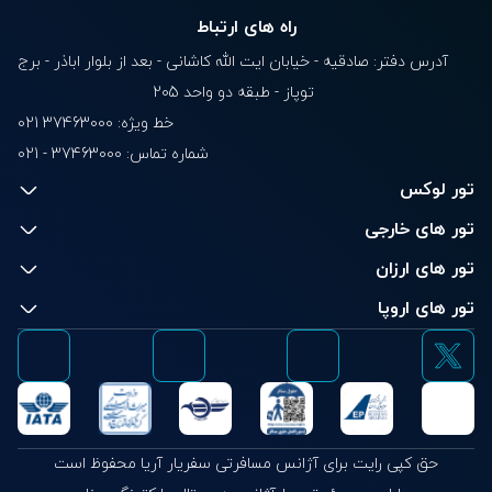
راه های ارتباط
آدرس دفتر: صادقیه - خیابان ایت الله کاشانی - بعد از بلوار‌‌ اباذر - برج
توپاز - طبقه دو واحد 205
خط ویژه: 37463000 021
شماره تماس:
021 - 37463000
تور لوکس
تور های خارجی
تور های ارزان
تور های اروپا
حق کپی رایت برای آژانس مسافرتی سفریار آریا محفوظ است