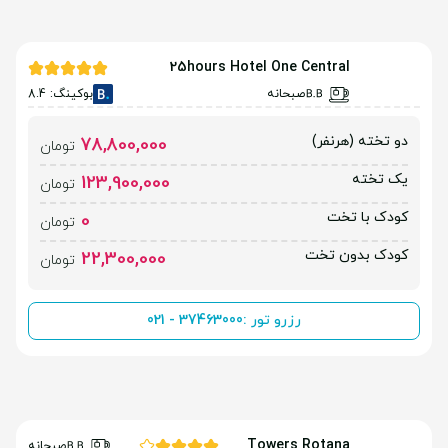
25hours Hotel One Central
صبحانه
بوکینگ: 8.4
دو تخته (هرنفر)
78,800,000
تومان
یک تخته
123,900,000
تومان
کودک با تخت
0
تومان
کودک بدون تخت
22,300,000
تومان
رزرو تور :
021 - 37463000
Towers Rotana
صبحانه