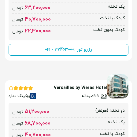
یک تخته
63,200,000
تومان
کودک با تخت
40,700,000
تومان
کودک بدون تخت
22,300,000
تومان
رزرو تور :
021 - 37463000
Versailles by Vieras Hotel
صبحانه
بوکینگ: ندارد
دو تخته (هرنفر)
51,200,000
تومان
یک تخته
68,700,000
تومان
کودک با تخت
40,700,000
تومان