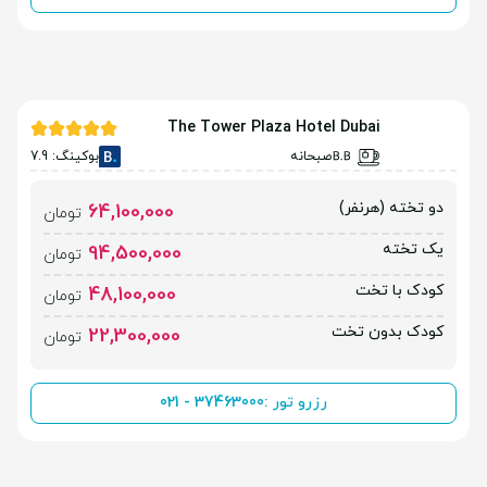
The Tower Plaza Hotel Dubai
صبحانه
بوکینگ: 7.9
دو تخته (هرنفر)
64,100,000
تومان
یک تخته
94,500,000
تومان
کودک با تخت
48,100,000
تومان
کودک بدون تخت
22,300,000
تومان
رزرو تور :
021 - 37463000