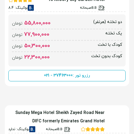
صبحانه
بوکینگ: 8.4
دو تخته (هرنفر)
55,800,000
تومان
یک تخته
77,900,000
تومان
کودک با تخت
50,300,000
تومان
کودک بدون تخت
22,300,000
تومان
رزرو تور :
021 - 37463000
Sunday Mega Hotel Sheikh Zayed Road Near
DIFC formerly Emirates Grand Hotel
صبحانه
بوکینگ: ندارد