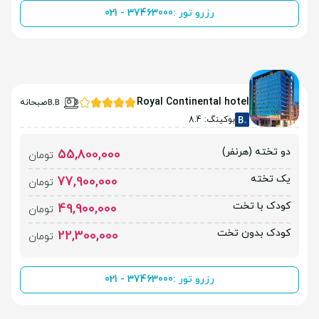
رزرو تور :
021 - 37463000
Royal Continental hotel
صبحانه
بوکینگ: 8.4
دو تخته (هرنفر)
55,800,000
تومان
یک تخته
77,900,000
تومان
کودک با تخت
49,900,000
تومان
کودک بدون تخت
22,300,000
تومان
رزرو تور :
021 - 37463000