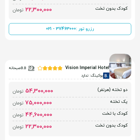
کودک بدون تخت
22,300,000
تومان
رزرو تور :
021 - 37463000
Vision Imperial Hotel
صبحانه
بوکینگ: ندارد
دو تخته (هرنفر)
54,300,000
تومان
یک تخته
75,000,000
تومان
کودک با تخت
44,600,000
تومان
کودک بدون تخت
22,300,000
تومان