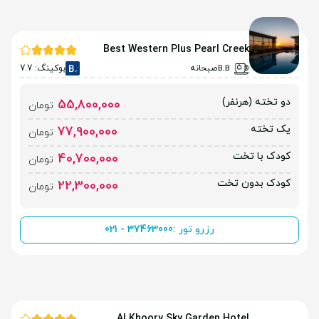
Best Western Plus Pearl Creek
صبحانه
بوکینگ: 7.7
دو تخته (هرنفر)
55,800,000
تومان
یک تخته
77,900,000
تومان
کودک با تخت
40,700,000
تومان
کودک بدون تخت
22,300,000
تومان
رزرو تور :
021 - 37463000
Al Khoory Sky Garden Hotel