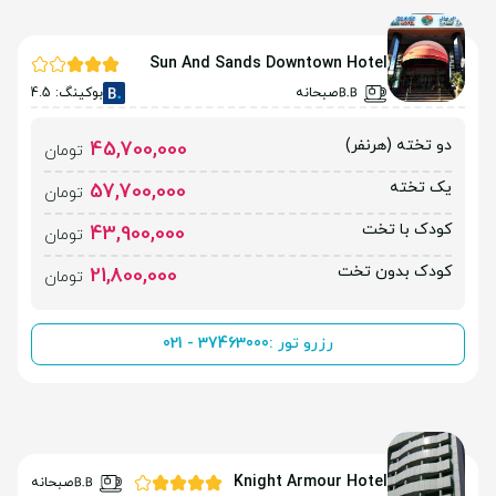
Sun And Sands Downtown Hotel
صبحانه
بوکینگ: 4.5
دو تخته (هرنفر)
45,700,000
تومان
یک تخته
57,700,000
تومان
کودک با تخت
43,900,000
تومان
کودک بدون تخت
21,800,000
تومان
رزرو تور :
021 - 37463000
Knight Armour Hotel
صبحانه