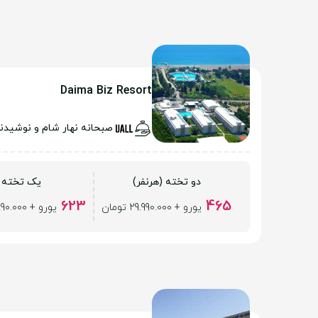
Daima Biz Resort
صبحانه نهار شام و نوشیدن
دو تخته (هرنفر)
یک تخته
623
465
یورو + 29.990.000 تومان
یورو + 29.990.000 تومان