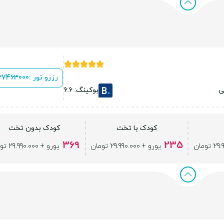
رزرو تور :
 37463000
ی
بوکینگ: 6.6
کودک با تخت
کودک بدون تخت
369
235
یورو + 29.990.000 تومان
یورو + 29.990.000 تومان