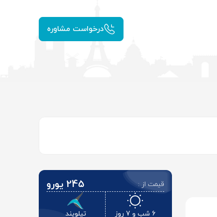
درخواست مشاوره
245 یورو
قیمت از :
6 شب و 7 روز
تیلویند