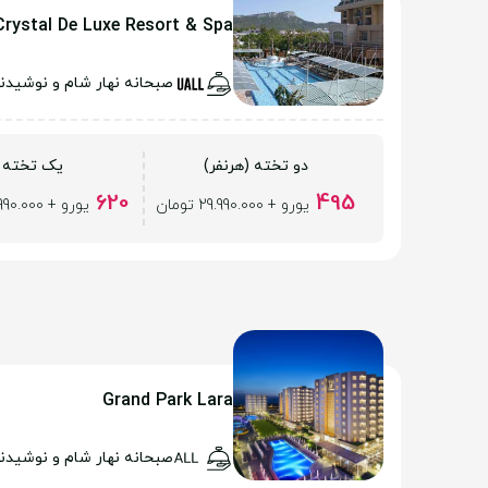
Crystal De Luxe Resort & Spa
صبحانه نهار شام و نوشیدن
دو تخته (هرنفر)
یک تخته
620
495
یورو + 29.990.000 تومان
یورو + 29.990.000 تومان
Grand Park Lara
صبحانه نهار شام و نوشیدن