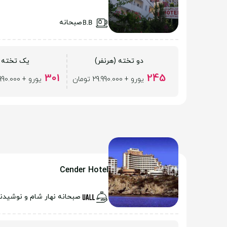
صبحانه
دو تخته (هرنفر)
یک تخته
301
245
یورو + 29.990.000 تومان
یورو + 29.990.000 تومان
Cender Hotel
صبحانه نهار شام و نوشیدن