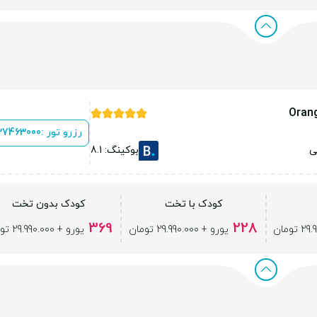
Orang
رزرو تور :
 37463000
ی
بوکینگ: 8.1
کودک با تخت
کودک بدون تخت
369
228
یورو + 29.990.000 تومان
یورو + 29.990.000 تومان