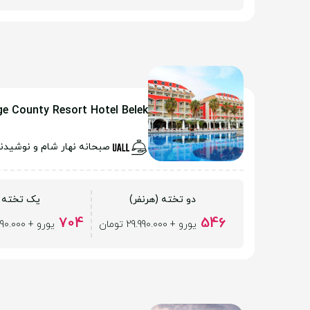
e County Resort Hotel Belek
صبحانه نهار شام و نوشیدن
دو تخته (هرنفر)
یک تخته
704
546
یورو + 29.990.000 تومان
یورو + 29.990.000 تومان