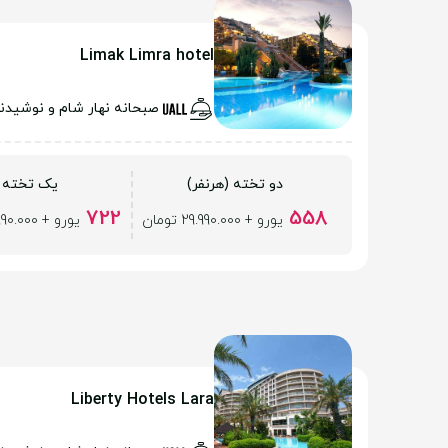
Limak Limra hotel
صبحانه نهار شام و نوشیدن
دو تخته (هرنفر)
یک تخته
722
558
یورو + 29.990.000 تومان
یورو + 29.990.000 تومان
Liberty Hotels Lara