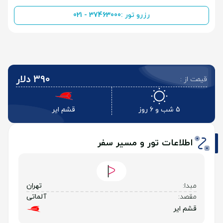
رزرو تور :
021 - 37463000
390 دلار
قیمت از :
5 شب و 6 روز
قشم ایر
اطلاعات تور و مسیر سفر
مبدا:
تهران
مقصد:
آلماتی
قشم ایر