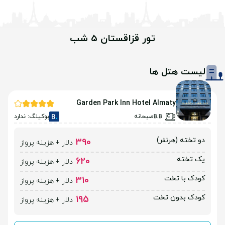
تور قزاقستان 5 شب
لیست هتل ها
Garden Park Inn Hotel Almaty
صبحانه
بوکینگ: ندارد
دو تخته (هرنفر)
390
دلار + هزینه پرواز
یک تخته
620
دلار + هزینه پرواز
کودک با تخت
310
دلار + هزینه پرواز
کودک بدون تخت
195
دلار + هزینه پرواز