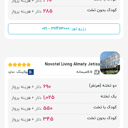
460
دلار + هزینه پرواز
کودک بدون تخت
285
دلار + هزینه پرواز
رزرو تور :
021 - 37463000
Novotel Living Almaty Jetisu
صبحانه
بوکینگ: ندارد
دو تخته (هرنفر)
690
دلار + هزینه پرواز
یک تخته
1,025
دلار + هزینه پرواز
کودک با تخت
550
دلار + هزینه پرواز
کودک بدون تخت
345
دلار + هزینه پرواز