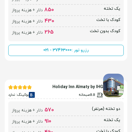
یک تخته
850
دلار + هزینه پرواز
کودک با تخت
430
دلار + هزینه پرواز
کودک بدون تخت
265
دلار + هزینه پرواز
رزرو تور :
021 - 37463000
Holiday Inn Almaty by IHG
صبحانه
بوکینگ: ندارد
دو تخته (هرنفر)
570
دلار + هزینه پرواز
یک تخته
910
دلار + هزینه پرواز
کودک با تخت