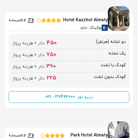
Hotel Kazzhol Almaty
صبحانه
بوکینگ: ندارد
دو تخته (هرنفر)
450
دلار + هزینه پرواز
یک تخته
750
دلار + هزینه پرواز
کودک با تخت
360
دلار + هزینه پرواز
کودک بدون تخت
225
دلار + هزینه پرواز
رزرو تور :
021 - 37463000
Park Hotel Almaty
صبحانه