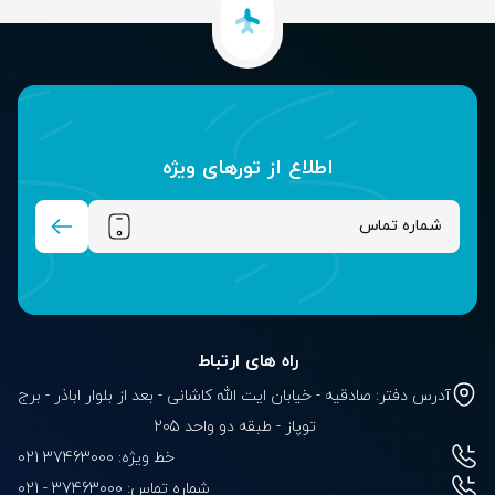
اطلاع از تور‌های ویژه
راه های ارتباط
آدرس دفتر: صادقیه - خیابان ایت الله کاشانی - بعد از بلوار‌‌ اباذر - برج
توپاز - طبقه دو واحد 205
خط ویژه: 37463000 021
شماره تماس:
021 - 37463000