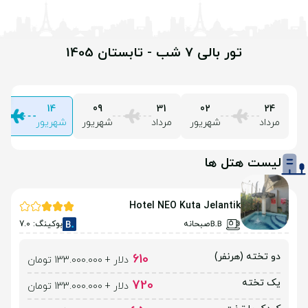
تور بالی 7 شب - تابستان 1405
14
09
31
02
24
مرداد
شهریور
مرداد
شهریور
شهریور
لیست هتل ها
Hotel NEO Kuta Jelantik
صبحانه
بوکینگ: 7.0
دو تخته (هرنفر)
610
دلار + 133.000.000 تومان
یک تخته
720
دلار + 133.000.000 تومان