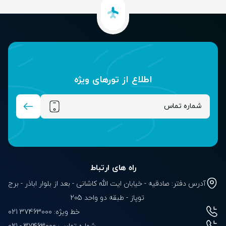
اطلاع از تور‌های ویژه
راه های ارتباط
آدرس دفتر: صادقیه - خیابان ایت الله کاشانی - بعد از بلوار‌‌ اباذر - برج
توپاز - طبقه دو واحد 205
خط ویژه: 37463000 021