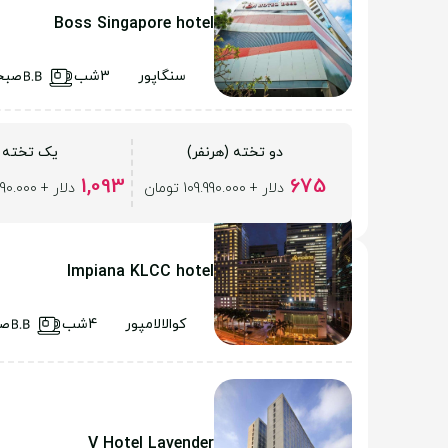
Boss Singapore hotel
سنگاپور
3شب
صبح
دو تخته (هرنفر)
یک تخته
1,093
675
دلار + 109.990.000 تومان
دلار + 109.990.000 تومان
Impiana KLCC hotel
کوالالامپور
4شب
صب
V Hotel Lavender