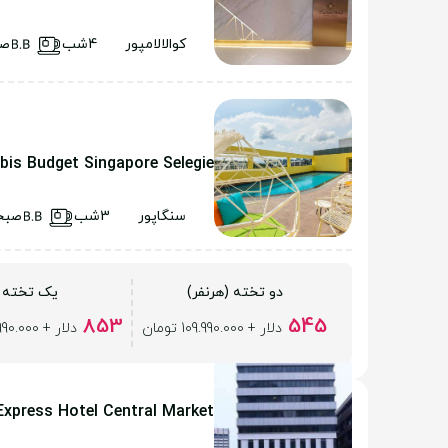
کوالالامپور
4شب
صب
Ibis Budget Singapore Selegie
سنگاپور
3شب
صبح
دو تخته (هرنفر)
یک تخته
853
545
دلار + 109.990.000 تومان
دلار + 109.990.000 تومان
Express Hotel Central Market