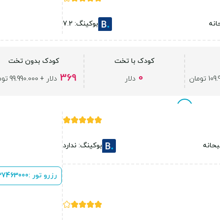
انه
بوکینگ: 7.2
کودک با تخت
کودک بدون تخت
369
0
دلار
دلار + 99.990.000 تومان
حانه
بوکینگ: ندارد
رزرو تور :
 37463000