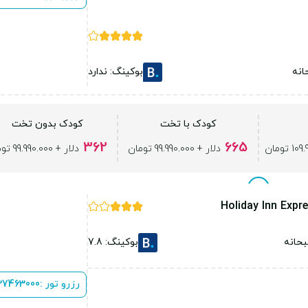
انه
بوکینگ: ندارد
کودک با تخت
کودک بدون تخت
362
665
دلار + 99.990.000 تومان
دلار + 99.990.000 تومان
Holiday Inn Expr
حانه
بوکینگ: 7.8
رزرو تور :
 37463000