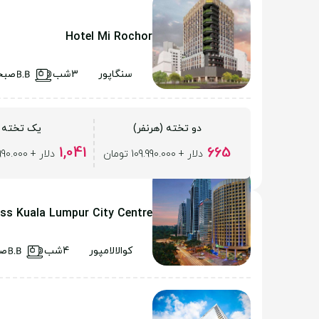
Hotel Mi Rochor
سنگاپور
3شب
صبح
دو تخته (هرنفر)
یک تخته
1,041
665
دلار + 109.990.000 تومان
دلار + 109.990.000 تومان
ess Kuala Lumpur City Centre
کوالالامپور
4شب
صب