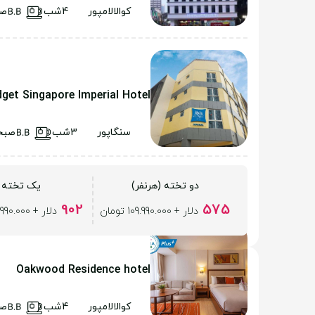
کوالالامپور
4شب
صب
dget Singapore Imperial Hotel
سنگاپور
3شب
صبح
دو تخته (هرنفر)
یک تخته
902
575
دلار + 109.990.000 تومان
دلار + 109.990.000 تومان
Oakwood Residence hotel
کوالالامپور
4شب
صب