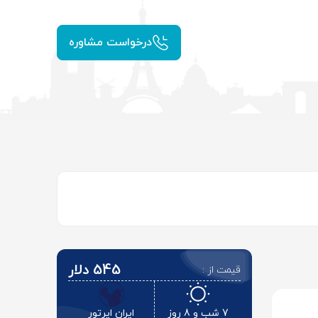
درخواست مشاوره
545 دلار
قیمت از :
7 شب و 8 روز
ایران ایرتور