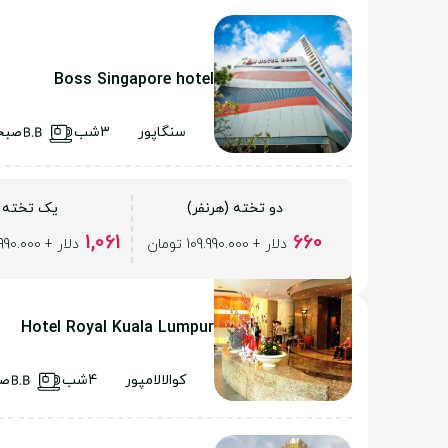
Boss Singapore hotel
سنگاپور
3شب
صبح
دو تخته (هرنفر)
یک تخته
1,061
660
دلار + 109.990.000 تومان
دلار + 109.990.000 تومان
Hotel Royal Kuala Lumpur
کوالالامپور
4شب
صب