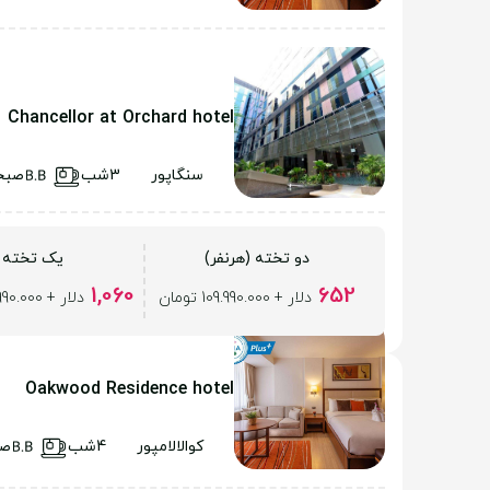
Chancellor at Orchard hotel
سنگاپور
3شب
صبح
دو تخته (هرنفر)
یک تخته
1,060
652
دلار + 109.990.000 تومان
دلار + 109.990.000 تومان
Oakwood Residence hotel
کوالالامپور
4شب
صب