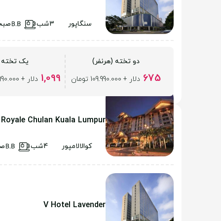
سنگاپور
3شب
صبح
دو تخته (هرنفر)
یک تخته
1,099
675
دلار + 109.990.000 تومان
دلار + 109.990.000 تومان
Royale Chulan Kuala Lumpur
کوالالامپور
4شب
صب
V Hotel Lavender