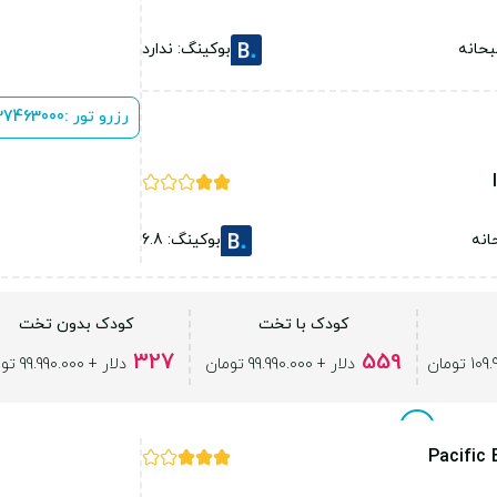
حانه
بوکینگ: ندارد
رزرو تور :
 37463000
انه
بوکینگ: 6.8
کودک با تخت
کودک بدون تخت
327
559
دلار + 99.990.000 تومان
دلار + 99.990.000 تومان
Pacific 