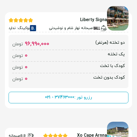
Liberty Signa
صبحانه نهار شام و نوشیدنی
بوکینگ: ندارد
دو تخته (هرنفر)
96,990,000
تومان
یک تخته
0
تومان
کودک با تخت
0
تومان
کودک بدون تخت
0
تومان
رزرو تور :
021 - 37463000
Xo Cape Arnna
صبحانه