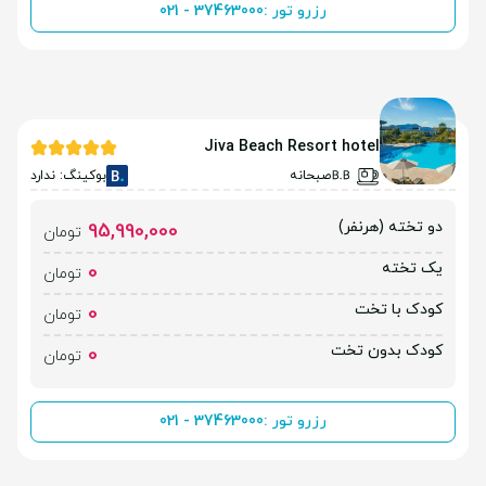
رزرو تور :
021 - 37463000
Jiva Beach Resort hotel
صبحانه
بوکینگ: ندارد
دو تخته (هرنفر)
95,990,000
تومان
یک تخته
0
تومان
کودک با تخت
0
تومان
کودک بدون تخت
0
تومان
رزرو تور :
021 - 37463000