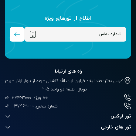
اطلاع از تور‌های ویژه
راه های ارتباط
آدرس دفتر: صادقیه - خیابان ایت الله کاشانی - بعد از بلوار‌‌ اباذر - برج
توپاز - طبقه دو واحد 205
خط ویژه: 37463000 021
شماره تماس:
021 - 37463000
تور لوکس
تور های خارجی