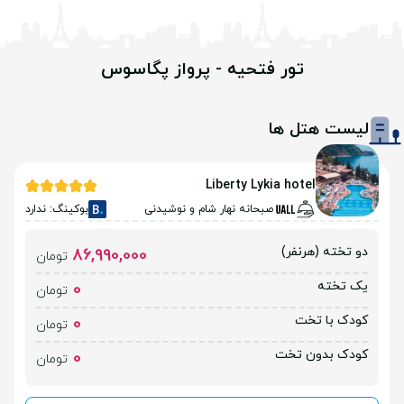
تور فتحیه - پرواز پگاسوس
لیست هتل ها
Liberty Lykia hotel
صبحانه نهار شام و نوشیدنی
بوکینگ: ندارد
دو تخته (هرنفر)
86,990,000
تومان
یک تخته
0
تومان
کودک با تخت
0
تومان
کودک بدون تخت
0
تومان