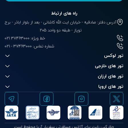
راه های ارتباط
آدرس دفتر: صادقیه - خیابان ایت الله کاشانی - بعد از بلوار‌‌ اباذر - برج
توپاز - طبقه دو واحد 205
خط ویژه: 37463000 021
شماره تماس:
021 - 37463000
تور لوکس
تور های خارجی
تور های ارزان
تور های اروپا
حق کپی رایت برای آژانس مسافرتی سفریار آریا محفوظ است