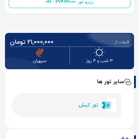
رزرو تور :
021 - 37463000
21,000,000 تومان
قیمت از :
3 شب و 4 روز
سپهران
سایر تور ها
تور کیش