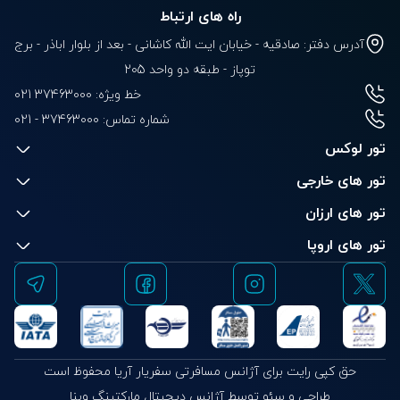
راه های ارتباط
آدرس دفتر: صادقیه - خیابان ایت الله کاشانی - بعد از بلوار‌‌ اباذر - برج
توپاز - طبقه دو واحد 205
خط ویژه: 37463000 021
شماره تماس:
021 - 37463000
تور لوکس
تور های خارجی
تور های ارزان
تور های اروپا
حق کپی رایت برای آژانس مسافرتی سفریار آریا محفوظ است
طراحی و سئو توسط آژانس دیجیتال مارکتینگ وبنا