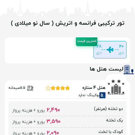
تور ترکیبی فرانسه و اتریش ( سال نو میلادی )
28
20
دی
دی
لیست هتل ها
هتل 4 ستاره
صبحانه
بوکینگ: ندارد
دو تخته (هرنفر)
2,490
یورو + هزینه پرواز
یک تخته
3,590
یورو + هزینه پرواز
کودک با تخت
2,090
یورو + هزینه پرواز