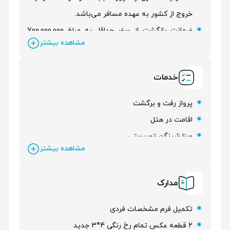
خروج از کشور به عهده مسافر می‌باشد.
ضمانت بازگشت از سفر حداقل به مبلغ 700.000.000
مشاهده بیشتر
تومان بصورت ضمانت نامه بانکی یا معادل آن
نرخ پروازی به روز محاسبه می شود.
خدمات
پرداخت 50% درصد از مبلغ کل تور در زمان ثبت نام
الزامی می‌باشد.
پرواز رفت و برگشت
اقامت در هتل
ویزا شینگن توریستی
مشاهده بیشتر
ترانسفر فرودگاهی
ترانسفر بین شهری
مدارک
بیمه مسافرتی
لیدر فارسی زبان
تکمیل فرم مشخصات فردی
2 قطعه عکس تمام رخ رنگی 4*3 جدید