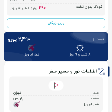
کودک بدون تخت
290
یورو + هزینه پرواز
رزرو رایگان
2,490 یورو
قیمت از :
8 شب و 9 روز
قطر ایرویز
اطلاعات تور و مسیر سفر
مبدا:
تهران
مقصد:
پاریس
قطر ایرویز