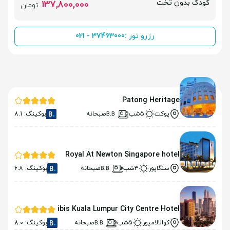
کودک بدون تخت
137,800,000
تومان
رزرو تور :
021 - 37463000
Patong Heritage
پوکت
5شب
صبحانه
بوکینگ: 8.1
Royal At Newton Singapore hotel
سنگاپور
3شب
صبحانه
بوکینگ: 6.8
ibis Kuala Lumpur City Centre Hotel
کوالالامپور
5شب
صبحانه
بوکینگ: 8.0