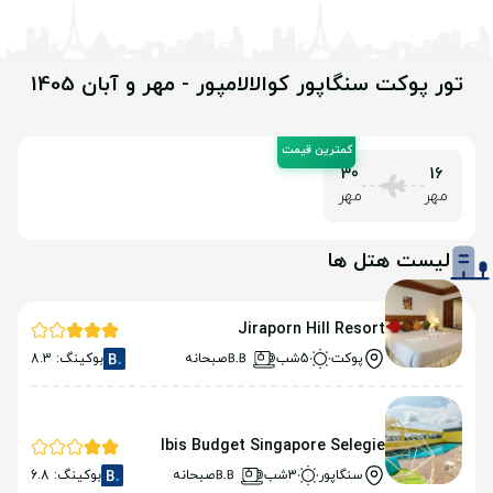
تور پوکت سنگاپور کوالالامپور - مهر و آبان 1405
30
16
مهر
مهر
لیست هتل ها
Jiraporn Hill Resort
پوکت
5شب
صبحانه
بوکینگ: 8.3
Ibis Budget Singapore Selegie
سنگاپور
3شب
صبحانه
بوکینگ: 6.8