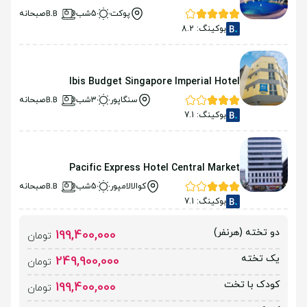
پوکت
5شب
صبحانه
بوکینگ: 8.2
Ibis Budget Singapore Imperial Hotel
سنگاپور
3شب
صبحانه
بوکینگ: 7.1
Pacific Express Hotel Central Market
کوالالامپور
5شب
صبحانه
بوکینگ: 7.1
دو تخته (هرنفر)
199,400,000
تومان
یک تخته
249,900,000
تومان
کودک با تخت
199,400,000
تومان