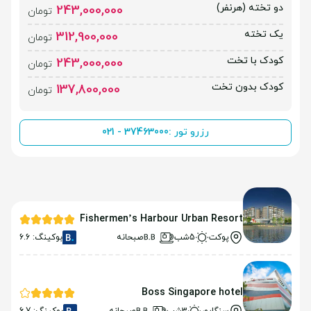
دو تخته (هرنفر)
243,000,000
تومان
یک تخته
312,900,000
تومان
کودک با تخت
243,000,000
تومان
کودک بدون تخت
137,800,000
تومان
رزرو تور :
021 - 37463000
Fishermen’s Harbour Urban Resort
پوکت
5شب
صبحانه
بوکینگ: 6.6
Boss Singapore hotel