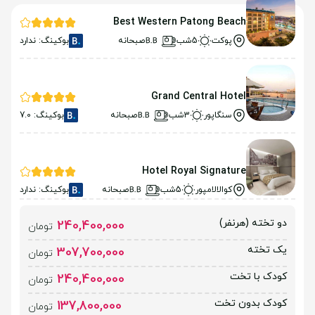
Best Western Patong Beach
پوکت
5شب
صبحانه
بوکینگ: ندارد
Grand Central Hotel
سنگاپور
3شب
صبحانه
بوکینگ: 7.0
Hotel Royal Signature
کوالالامپور
5شب
صبحانه
بوکینگ: ندارد
دو تخته (هرنفر)
240,400,000
تومان
یک تخته
307,700,000
تومان
کودک با تخت
240,400,000
تومان
کودک بدون تخت
137,800,000
تومان