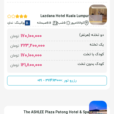
Lazdana Hotel Kuala Lumpur
کوالالامپور
5شب
صبحانه
بوکینگ: ندارد
دو تخته (هرنفر)
170,100,000
تومان
یک تخته
223,200,000
تومان
کودک با تخت
170,100,000
تومان
کودک بدون تخت
121,800,000
تومان
رزرو تور :
021 - 37463000
The ASHLEE Plaza Patong Hotel & Spa