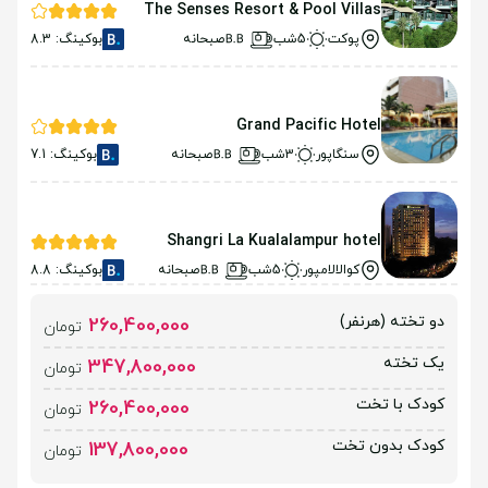
The Senses Resort & Pool Villas
پوکت
5شب
صبحانه
بوکینگ: 8.3
Grand Pacific Hotel
سنگاپور
3شب
صبحانه
بوکینگ: 7.1
Shangri La Kualalampur hotel
کوالالامپور
5شب
صبحانه
بوکینگ: 8.8
دو تخته (هرنفر)
260,400,000
تومان
یک تخته
347,800,000
تومان
کودک با تخت
260,400,000
تومان
کودک بدون تخت
137,800,000
تومان