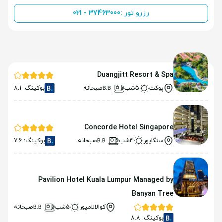
رزرو تور :
021 - 37463000
Duangjitt Resort & Spa
پوکت
5شب
صبحانه
بوکینگ: 8.1
Concorde Hotel Singapore
سنگاپور
3شب
صبحانه
بوکینگ: 7.6
Pavilion Hotel Kuala Lumpur Managed by
Banyan Tree
کوالالامپور
5شب
صبحانه
بوکینگ: 8.8