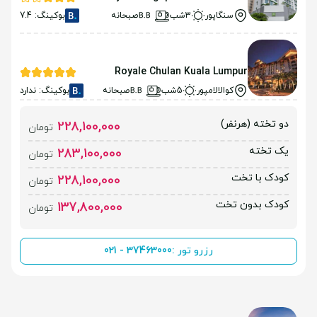
سنگاپور
3شب
صبحانه
بوکینگ: 7.4
Royale Chulan Kuala Lumpur
کوالالامپور
5شب
صبحانه
بوکینگ: ندارد
دو تخته (هرنفر)
228,100,000
تومان
یک تخته
283,100,000
تومان
کودک با تخت
228,100,000
تومان
کودک بدون تخت
137,800,000
تومان
رزرو تور :
021 - 37463000