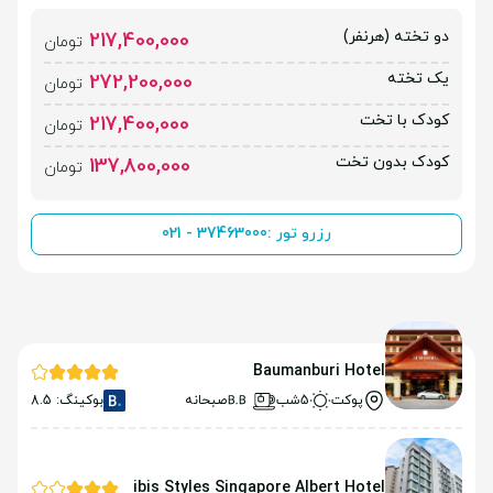
دو تخته (هرنفر)
217,400,000
تومان
یک تخته
272,200,000
تومان
کودک با تخت
217,400,000
تومان
کودک بدون تخت
137,800,000
تومان
رزرو تور :
021 - 37463000
Baumanburi Hotel
پوکت
5شب
صبحانه
بوکینگ: 8.5
ibis Styles Singapore Albert Hotel