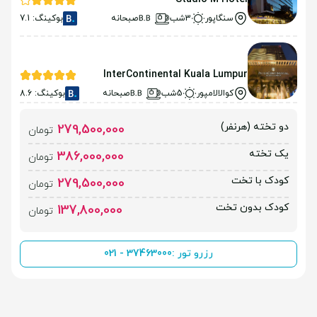
سنگاپور
3شب
صبحانه
بوکینگ: 7.1
InterContinental Kuala Lumpur
کوالالامپور
5شب
صبحانه
بوکینگ: 8.6
دو تخته (هرنفر)
279,500,000
تومان
یک تخته
386,000,000
تومان
کودک با تخت
279,500,000
تومان
کودک بدون تخت
137,800,000
تومان
رزرو تور :
021 - 37463000