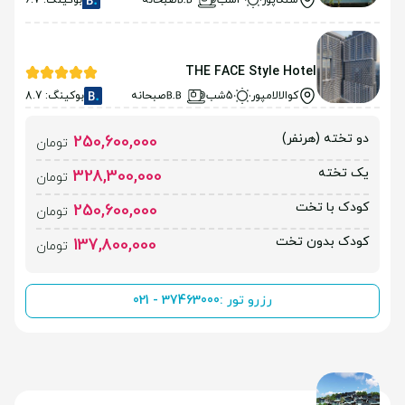
سنگاپور
3شب
صبحانه
بوکینگ: 6.7
THE FACE Style Hotel
کوالالامپور
5شب
صبحانه
بوکینگ: 8.7
دو تخته (هرنفر)
250,600,000
تومان
یک تخته
328,300,000
تومان
کودک با تخت
250,600,000
تومان
کودک بدون تخت
137,800,000
تومان
رزرو تور :
021 - 37463000