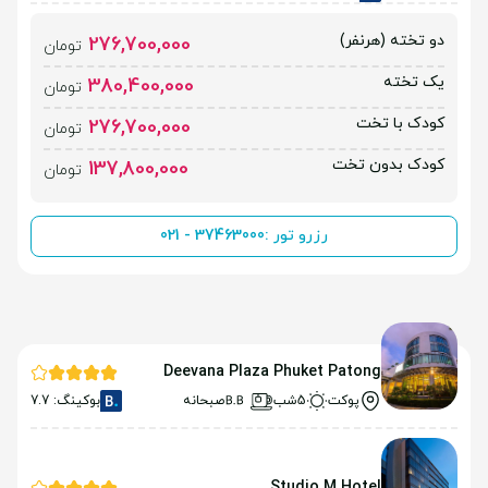
دو تخته (هرنفر)
276,700,000
تومان
یک تخته
380,400,000
تومان
کودک با تخت
276,700,000
تومان
کودک بدون تخت
137,800,000
تومان
رزرو تور :
021 - 37463000
Deevana Plaza Phuket Patong
پوکت
5شب
صبحانه
بوکینگ: 7.7
Studio M Hotel