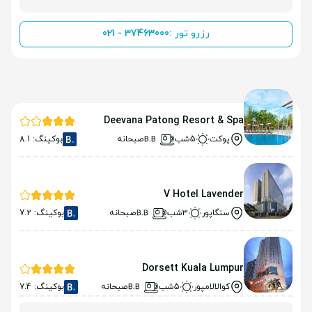
رزرو تور :
021 - 37463000
Deevana Patong Resort & Spa
پوکت
5شب
صبحانه
بوکینگ: 8.1
V Hotel Lavender
سنگاپور
3شب
صبحانه
بوکینگ: 7.2
Dorsett Kuala Lumpur
کوالالامپور
5شب
صبحانه
بوکینگ: 7.4