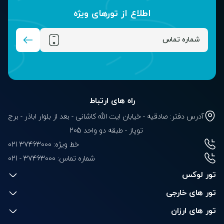
اطلاع از تور‌های ویژه
راه های ارتباط
آدرس دفتر: صادقیه - خیابان ایت الله کاشانی - بعد از بلوار‌‌ اباذر - برج
توپاز - طبقه دو واحد 205
خط ویژه: 37463000 021
شماره تماس:
021 - 37463000
تور لوکس
تور های خارجی
تور های ارزان