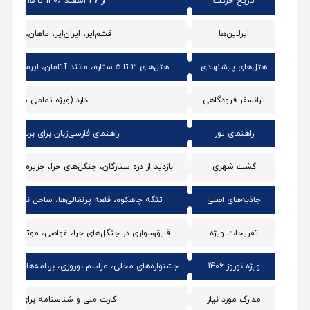
تاریخ حرکت
از ۲۷ اسفند 1406 تا ۱۵ فروردین 1406
ایرلاین‌ها
قشم‌ایر، ایران‌ایر، ماهان، آسمان
هتل‌های پیشنهادی
هتل‌های ۳ تا ۵ ستاره، مانند آتامان، ایرمان، آرتا، ساحل طلایی و فولتون
ترانسفر فرودگاهی
دارد (ویژه تمامی مسافران
راهنمای تور
راهنمای فارسی‌زبان برای برنامه‌ها
گشت شهری
بازدید از دره ستارگان، جنگل‌های حرا، جزیره ناز، غ
جاذبه‌های اصلی
تنگه چاهکوه، قلعه پرتغالی‌ها، ساحل نقره‌ای، 
تفریحات ویژه
قایق‌سواری در جنگل‌های حرا، غواصی، موتور چها
ویژه نوروز 1406
جشنواره‌های محلی، مراسم نوروزی، برنامه‌های زند
مدارک مورد نیاز
کارت ملی و شناسنامه برای مسافرا