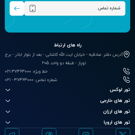
راه های ارتباط
آدرس دفتر: صادقیه - خیابان ایت الله کاشانی - بعد از بلوار‌‌ اباذر - برج
توپاز - طبقه دو واحد 205
خط ویژه: 37463000 021
شماره تماس:
021 - 37463000
تور لوکس
تور های خارجی
تور های ارزان
تور های اروپا