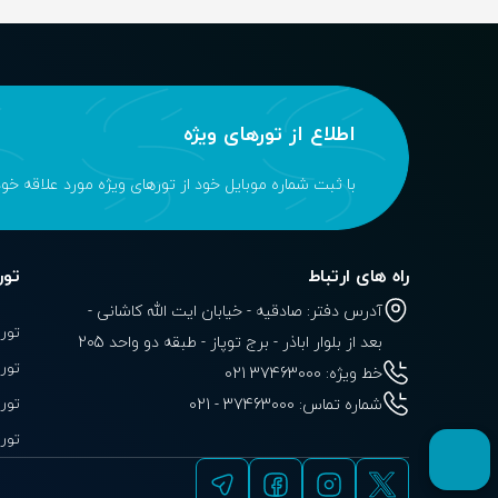
اطلاع از تور‌های ویژه
با ثبت شماره موبایل خود از تورهای ویژه مورد علاقه خو
راه های ارتباط
تور
آدرس دفتر: صادقیه - خیابان ایت الله کاشانی -
تور 
بعد از بلوار‌‌ اباذر - برج توپاز - طبقه دو واحد 205
تور
خط ویژه: 37463000 021
تور 
شماره تماس:
021 - 37463000
تور 