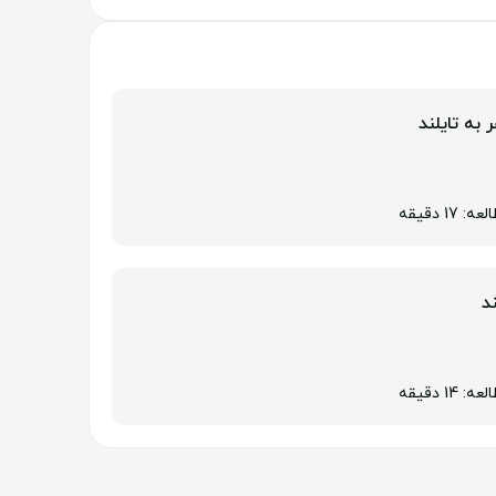
 به تایلند
17 دقیقه
د
14 دقیقه