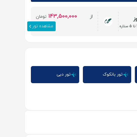
143,500,000
از
تومان
مشاهده تور
تور بانکوک
تور دبی