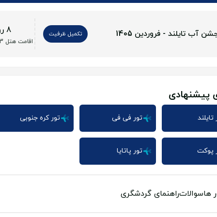
8 روز
شن آب تایلند - فروردین 1405
تکمیل ظرفیت
اقامت هتل 3 تا 5 ستاره
ی پیشنهادی
 تایلند
تور فی فی
تور کره جنوبی
 پوکت
تور پاتایا
ر ها
سوالات
راهنمای گردشگری