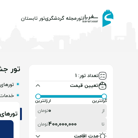
تور
مجله گردشگری
تور تابستان
تور جش
تعداد تور: 1
تورهای
تعیین قیمت
خدمات 
گرانترین
ارزانترین
0
از
تومان
تورهای
400,000,000
تا
تومان
مدت اقامت