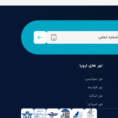
تور های اروپا
تور سوئیس
تور فرانسه
تور ایتالیا
تور اسپانیا