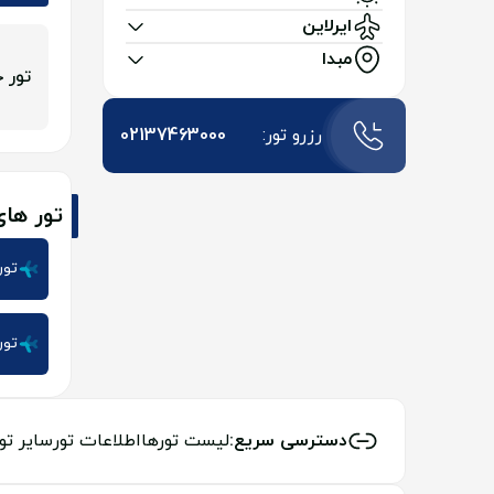
ایرلاین
مبدا
تور ج
رزرو تور:
02137463000
تور ها
تور
تور
دسترسی سریع:
لیست تورها
اطلاعات تور
سایر تو