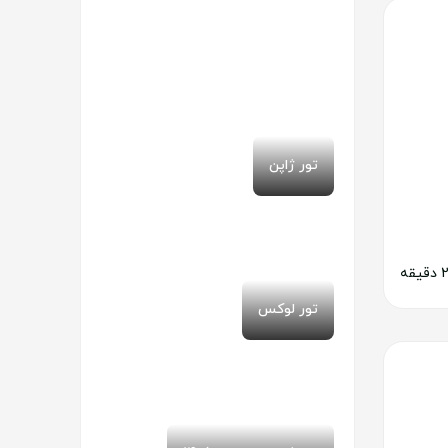
تور ژاپن
تور لوکس