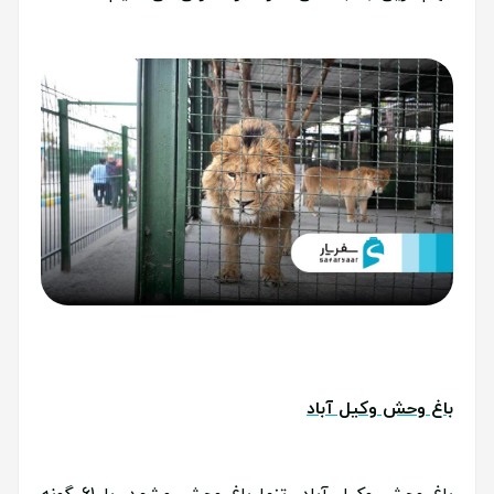
باغ وحش وکیل آباد