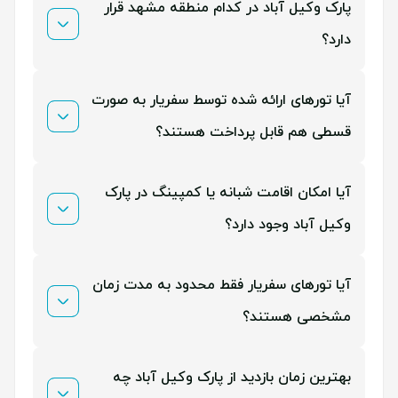
پارک وکیل آباد در کدام منطقه مشهد قرار
دارد؟
این پارک در غرب مشهد و در مسیر جاده طرقبه واقع شده
آیا تورهای ارائه شده توسط سفریار به صورت
است و دسترسی به آن از طریق مترو، تاکسی و اتوبوس
قسطی هم قابل پرداخت هستند؟
بسیار آسان است.
بله، سفریار برای رفاه حال مسافران، امکان پرداخت قسطی
آیا امکان اقامت شبانه یا کمپینگ در پارک
۴ تا ۱۲ ماهه را تنها با یک فقره چک صیادی بنفش فراهم
وکیل آباد وجود دارد؟
کرده است.
خیر، اقامت شبانه در پارک مجاز نیست، اما گردشگران می
آیا تورهای سفریار فقط محدود به مدت زمان
توانند از صبح تا غروب از امکانات تفریحی و طبیعت آن
مشخصی هستند؟
استفاده کنند.
خیر، سفریار برای هر مدت زمانی که شما بخواهید، پکیج و
بهترین زمان بازدید از پارک وکیل آباد چه