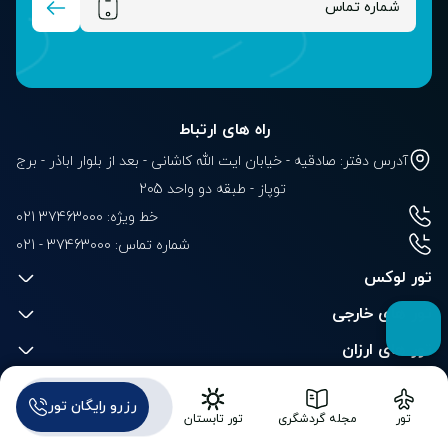
راه های ارتباط
آدرس دفتر: صادقیه - خیابان ایت الله کاشانی - بعد از بلوار‌‌ اباذر - برج
توپاز - طبقه دو واحد 205
خط ویژه: 37463000 021
شماره تماس:
021 - 37463000
تور لوکس
تور های خارجی
تور های ارزان
تور های اروپا
رزرو رایگان تور
تور
مجله گردشگری
تور تابستان