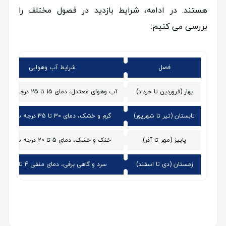
هستند. در ادامه، شرایط بازدید در فصول مختلف را
بررسی می کنیم:
فصل
شرایط آب وهوایی
بهار (فروردین تا خرداد)
آب وهوای معتدل، دمای 15 تا 25 درجه سانتی گراد
تابستان (تیر تا شهریور)
گرم و خشک، دمای 30 تا 35 درجه سانتی گراد
پاییز (مهر تا آذر)
خنک و خشک، دمای 5 تا 20 درجه سانتی گراد
زمستان (دی تا اسفند)
سرد و گاهی برفی، دمای منفی 4 تا 10 درجه