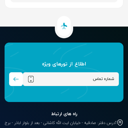
اطلاع از تور‌های ویژه
راه های ارتباط
آدرس دفتر: صادقیه - خیابان ایت الله کاشانی - بعد از بلوار‌‌ اباذر - برج
توپاز - طبقه دو واحد 205
خط ویژه: 37463000 021