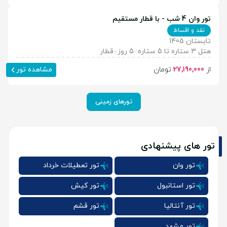
تور وان 4 شب - با قطار مستقیم
نقد و اقساط
تابستان 1405
هتل 3 ستاره تا 5 ستاره
5 روز
قطار
از
27,190,000
تومان
مشاهده تور
تورهای زمینی
تور های پیشنهادی
تور وان
تور تعطیلات خرداد
تور استانبول
تور کیش
تور آنتالیا
تور قشم
تور مشهد