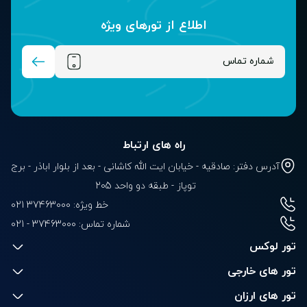
اطلاع از تور‌های ویژه
راه های ارتباط
آدرس دفتر: صادقیه - خیابان ایت الله کاشانی - بعد از بلوار‌‌ اباذر - برج
توپاز - طبقه دو واحد 205
خط ویژه: 37463000 021
شماره تماس:
021 - 37463000
تور لوکس
تور های خارجی
تور های ارزان