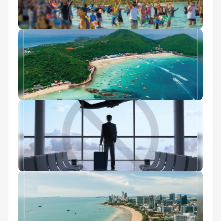
پارک آبی رامایانا پاتایا
جزیره مرجانی پاتایا
استعلام ممنوع الخروجی