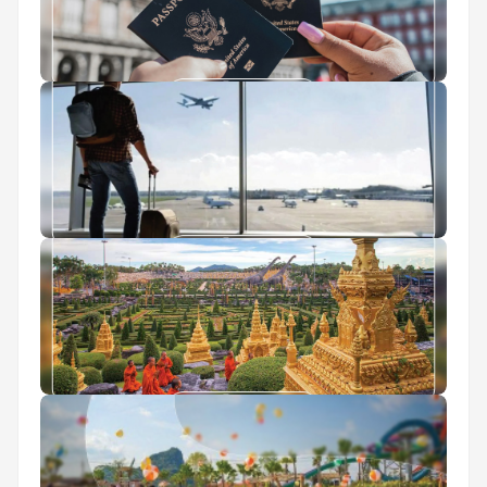
ثبت نام آنلاین پاسپورت
عوارض خروج از کشور 1405
باغ استوایی نانگ نوچ پاتایا