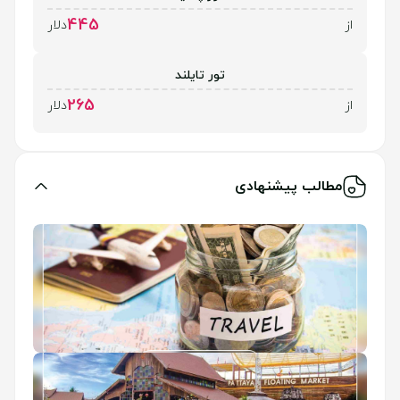
445
از
دلار
تور تایلند
265
از
دلار
مطالب پیشنهادی
ارز مسافرتی