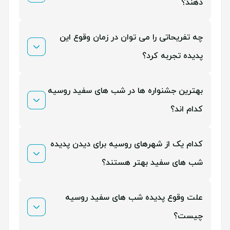
دهند؟
زمان دقیق این جشنواره از ۱۱ ژوئن تا ۲ ژوئیه (21 خرداد تا
چه تفریحاتی را می توان در زمان وقوع این
11 تیر) است.
پدیده تجربه کرد؟
علاوه بر بازدید در جشنواره‌های مختلف، می‌توانید
بهترین جشنواره ها در شب های سفید روسیه
پیاده‌روی کنید، تجربه شنا در آب‌های روسیه را داشته
کدام اند؟
باشید و حتی از موزه‌های مختلف بازدید کنید.
در این موقع، تقریبا 10 جشنواره در سن پترزبورگ اجرا
کدام یک از شهرهای روسیه برای دیدن پدیده
می‌شوند که فستیوال ستاره‌های شب های سفید روسیه
شب های سفید بهتر هستند؟
محبوب‌ترین آن‌هاست.
این پدیده از چند شهر روسیه به صورت خفیف تر قابل
علت وقوع پدیده شب های سفید روسیه
مشاهده است؛ اما تماشای آن از سن پترزبورگ، حال‌وهوای
چیست؟