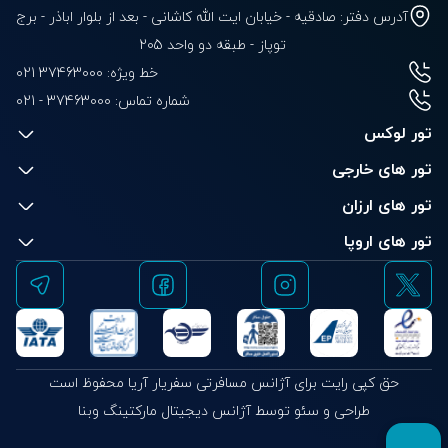
آدرس دفتر: صادقیه - خیابان ایت الله کاشانی - بعد از بلوار‌‌ اباذر - برج
توپاز - طبقه دو واحد 205
خط ویژه: 37463000 021
شماره تماس:
021 - 37463000
تور لوکس
تور های خارجی
تور های ارزان
تور های اروپا
حق کپی رایت برای آژانس مسافرتی سفریار آریا محفوظ است
طراحی و سئو توسط آژانس دیجیتال مارکتینگ وبنا