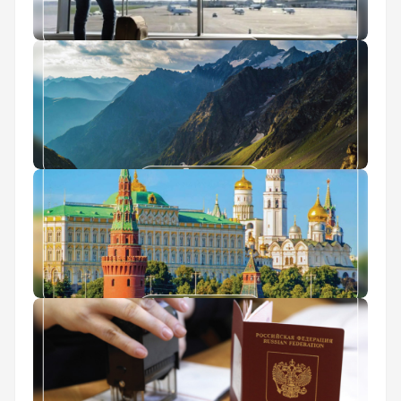
عوارض خروج از کشور 1405
طبیعت روسیه
کاخ کرملین مسکو