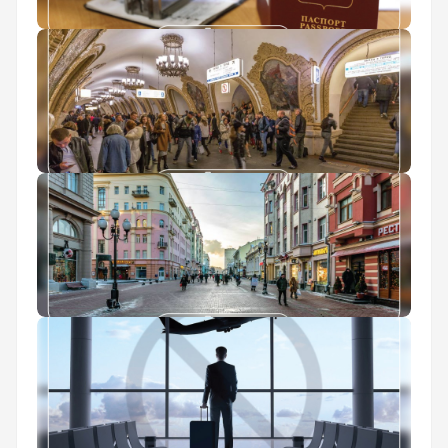
ویزای روسیه
مترو مسکو
خیابان آربات در مسکو