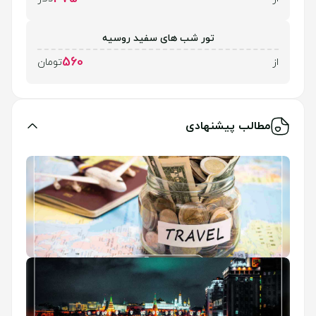
تور شب های سفید روسیه
560
از
تومان
مطالب پیشنهادی
ارز مسافرتی