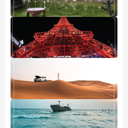
باغ پرندگان کیش
برج ایفل کیش
سافاری کیش