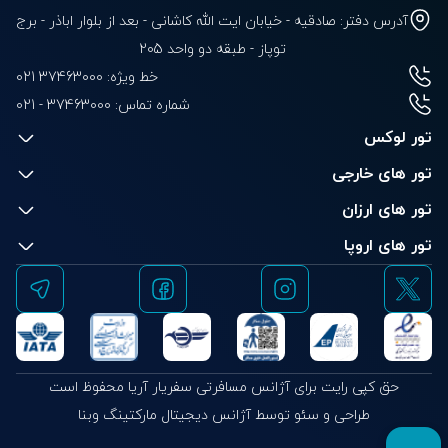
آدرس دفتر: صادقیه - خیابان ایت الله کاشانی - بعد از بلوار‌‌ اباذر - برج
توپاز - طبقه دو واحد 205
خط ویژه: 37463000 021
شماره تماس:
021 - 37463000
تور لوکس
تور های خارجی
تور های ارزان
تور های اروپا
حق کپی رایت برای آژانس مسافرتی سفریار آریا محفوظ است
طراحی و سئو توسط آژانس دیجیتال مارکتینگ وبنا