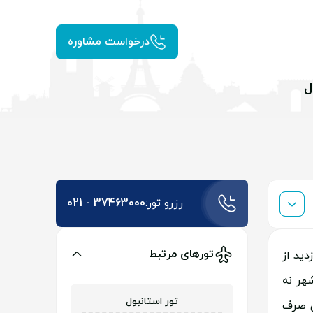
درخواست مشاوره
ل
رزرو تور:
021 - 37463000
تورهای مرتبط
ید از
هر نه
تور استانبول
ی صرف