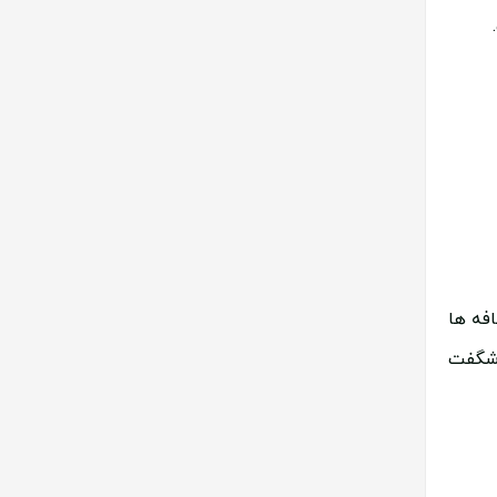
فه ها
 شگفت