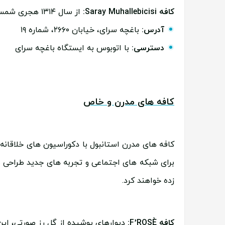
کافه Saray Muhallebicisi:
از سال ۱۳۱۴ هجری شمسی، پودینگ های برنج این کافه در باغچه سرای سرسبز معروف است.
آدرس:
باغچه سرای، خیابان ۲۶۶۰، شماره ۱۹
دسترسی:
با اتوبوس به ایستگاه باغچه سرای
کافه های مدرن و خاص
کافه های مدرن استانبول با دکوراسیون های خلاقانه
برای شبکه های اجتماعی و تجربه های جدید طراحی ش
زده خواهند کرد.
کافه F’ROSÈ:
دیوارهای پوشیده از گل رز صورتی، این