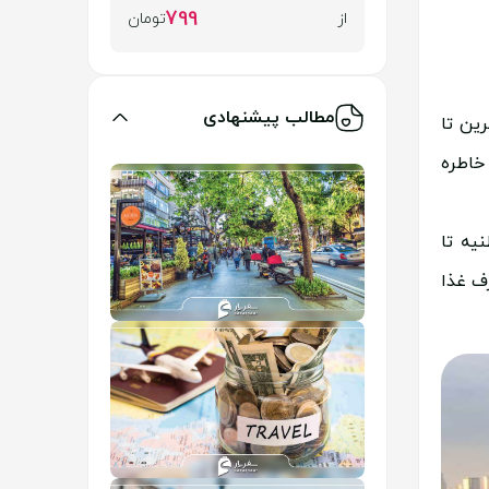
799
از
تومان
مطالب پیشنهادی
ین تا
خاطره
یه تا
ف غذا
بخش آسیایی استانبول