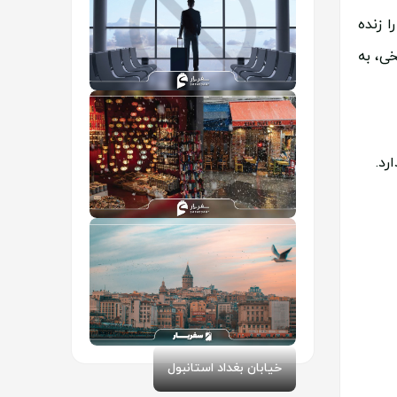
 زنده
خی، به
استعلام ممنوع الخروجی
رد.
سوغات استانبول
خیابان بغداد استانبول