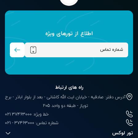
اطلاع از تور‌های ویژه
راه های ارتباط
آدرس دفتر: صادقیه - خیابان ایت الله کاشانی - بعد از بلوار‌‌ اباذر - برج
توپاز - طبقه دو واحد 205
خط ویژه: 37463000 021
شماره تماس:
021 - 37463000
تور لوکس