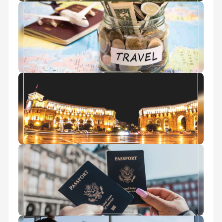
سوغات ارمنستان
ارز مسافرتی
میدان جمهوری ایروان